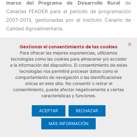
marco del Programa de Desarrollo Rural
de
Canarias FEADER para el período de programación
2007-2013, gestionadas por el Instituto Canario de
Calidad Agroalimentaria.
Gestionar el consentimiento de las cookies
Para ofrecer las mejores experiencias, utilizamos
← Noticia anterior
Noticia siguiente →
tecnologías como las cookies para almacenar y/o acceder
a la información del dispositivo. El consentimiento de estas
tecnologías nos permitirá procesar datos como el
comportamiento de navegación o las identificaciones
únicas en este sitio. No consentir o retirar el
consentimiento, puede afectar negativamente a ciertas
características y funciones.
ACEPTAR
RECHAZAR
© Observatorio Español de la Economía Social y del Trabajo
Autónomo ·
Aviso legal y política de privacidad
·
Política de
MÁS INFORMACIÓN
cookies
· Desarrollo web:
Visualco