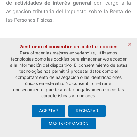
de
actividades de interés general
con cargo a la
asignación tributaria del Impuesto sobre la Renta de
las Personas Físicas.
← Noticia anterior
Noticia siguiente →
Gestionar el consentimiento de las cookies
Para ofrecer las mejores experiencias, utilizamos
tecnologías como las cookies para almacenar y/o acceder
a la información del dispositivo. El consentimiento de estas
tecnologías nos permitirá procesar datos como el
comportamiento de navegación o las identificaciones
únicas en este sitio. No consentir o retirar el
consentimiento, puede afectar negativamente a ciertas
características y funciones.
ACEPTAR
RECHAZAR
© Observatorio Español de la Economía Social y del Trabajo
Autónomo ·
Aviso legal y política de privacidad
·
Política de
MÁS INFORMACIÓN
cookies
· Desarrollo web:
Visualco