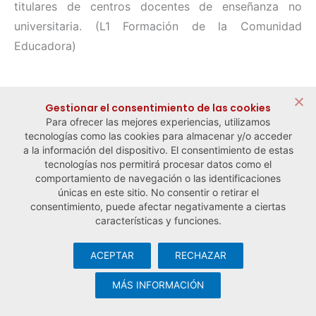
titulares de centros docentes de enseñanza no
universitaria. (L1 Formación de la Comunidad
Educadora)
← Noticia anterior
Noticia siguiente →
Gestionar el consentimiento de las cookies
Para ofrecer las mejores experiencias, utilizamos
tecnologías como las cookies para almacenar y/o acceder
a la información del dispositivo. El consentimiento de estas
tecnologías nos permitirá procesar datos como el
comportamiento de navegación o las identificaciones
únicas en este sitio. No consentir o retirar el
consentimiento, puede afectar negativamente a ciertas
características y funciones.
ACEPTAR
RECHAZAR
© Observatorio Español de la Economía Social y del Trabajo
Autónomo ·
Aviso legal y política de privacidad
·
Política de
MÁS INFORMACIÓN
cookies
· Desarrollo web:
Visualco