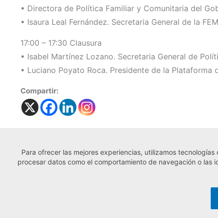
• Directora de Política Familiar y Comunitaria del G
• Isaura Leal Fernández. Secretaria General de la FE
17:00 – 17:30 Clausura
• Isabel Martínez Lozano. Secretaria General de Polí
• Luciano Poyato Roca. Presidente de la Plataforma 
Compartir:
Para ofrecer las mejores experiencias, utilizamos tecnologías
← Noticia anterior
procesar datos como el comportamiento de navegación o las iden
© Observatorio Español de la Economía So