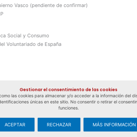
obierno Vasco (pendiente de confirmar)
MP
tica Social y Consumo
del Voluntariado de España
Gestionar el consentimiento de las cookies
 como las cookies para almacenar y/o acceder a la información del dis
tificaciones únicas en este sitio. No consentir o retirar el consenti
funciones.
ACEPTAR
RECHAZAR
MÁS INFORMACIÓN
cial y del Trabajo Autónomo ·
Aviso legal y política de privacidad
·
Po