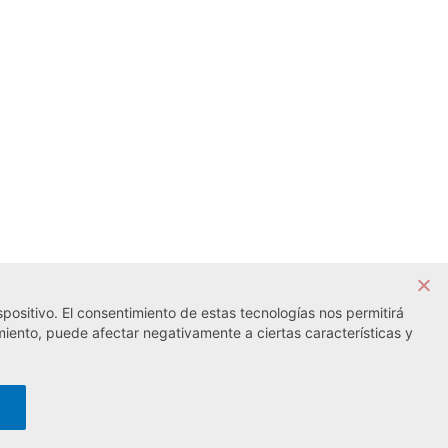
positivo. El consentimiento de estas tecnologías nos permitirá
Noticia siguiente →
miento, puede afectar negativamente a ciertas características y
lítica de cookies
· Desarrollo web:
Visualco