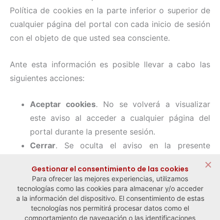
Política de cookies en la parte inferior o superior de
cualquier página del portal con cada inicio de sesión
con el objeto de que usted sea consciente.
Ante esta información es posible llevar a cabo las
siguientes acciones:
Aceptar cookies
. No se volverá a visualizar
este aviso al acceder a cualquier página del
portal durante la presente sesión.
Cerrar
. Se oculta el aviso en la presente
página.
Gestionar el consentimiento de las cookies
Modificar su configuración
. Podrá obtener más
Para ofrecer las mejores experiencias, utilizamos
información sobre qué son las cookies,
tecnologías como las cookies para almacenar y/o acceder
a la información del dispositivo. El consentimiento de estas
conocer la Política de cookies de www.ciriec.es
tecnologías nos permitirá procesar datos como el
y modificar la configuración de su navegador.
comportamiento de navegación o las identificaciones