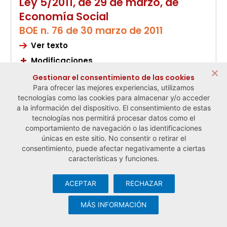
Ley 5/2011, de 29 de marzo, de
Economía Social
BOE n. 76 de 30 marzo de 2011
Ver texto
Modificaciones
Gestionar el consentimiento de las cookies
Ley 7/2022, de 1 de diciembre, de
Para ofrecer las mejores experiencias, utilizamos
Economía Social de Aragón
tecnologías como las cookies para almacenar y/o acceder
a la información del dispositivo. El consentimiento de estas
BOA 244, de 20 de diciembre de 2022
tecnologías nos permitirá procesar datos como el
Ver texto
comportamiento de navegación o las identificaciones
únicas en este sitio. No consentir o retirar el
consentimiento, puede afectar negativamente a ciertas
características y funciones.
Ley 3/2022, de 13 de junio, de
Economía Social de Canarias
ACEPTAR
RECHAZAR
© Observatorio Español de la Economía Social y del Trabajo
BOC 121, de 20 de junio de 2022
Autónomo ·
Aviso legal y política de privacidad
·
Política de
MÁS INFORMACIÓN
cookies
· Desarrollo web:
Visualco
Ver texto