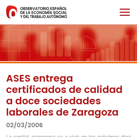
Ir
al
contenido
ASES entrega
certificados de calidad
a doce sociedades
laborales de Zaragoza
02/03/2006
La capital aragonesa va a vivir en los próximos diez