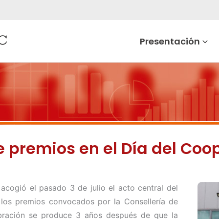
Presentación
e premios en el Día del Coo
acogió el pasado 3 de julio el acto central del
 los premios convocados por la Consellería de
ebración se produce 3 años después de que la