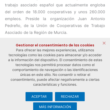
trabajo asociado español que actualmente engloba
del orden de 18.000 cooperativas y unos 260.000
empleos. Preside la organización Juan Antonio
Pedreño, de la Unión de Cooperativas de Trabajo
Asociado de la Región de Murcia.
Compartir:
Gestionar el consentimiento de las cookies
Para ofrecer las mejores experiencias, utilizamos
tecnologías como las cookies para almacenar y/o acceder
a la información del dispositivo. El consentimiento de estas
tecnologías nos permitirá procesar datos como el
comportamiento de navegación o las identificaciones
← Noticia anterior
Noticia siguiente →
únicas en este sitio. No consentir o retirar el
consentimiento, puede afectar negativamente a ciertas
características y funciones.
ACEPTAR
RECHAZAR
© Observatorio Español de la Economía Social y del Trabajo
Autónomo ·
Aviso legal y política de privacidad
·
Política de
MÁS INFORMACIÓN
cookies
· Desarrollo web:
Visualco