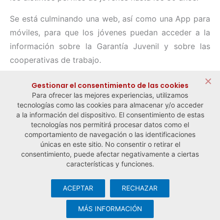
Se está culminando una web, así como una App para
móviles, para que los jóvenes puedan acceder a la
información sobre la Garantía Juvenil y sobre las
cooperativas de trabajo.
Compartir:
Gestionar el consentimiento de las cookies
Para ofrecer las mejores experiencias, utilizamos
tecnologías como las cookies para almacenar y/o acceder
a la información del dispositivo. El consentimiento de estas
tecnologías nos permitirá procesar datos como el
comportamiento de navegación o las identificaciones
← Noticia anterior
Noticia siguiente →
únicas en este sitio. No consentir o retirar el
consentimiento, puede afectar negativamente a ciertas
características y funciones.
ACEPTAR
RECHAZAR
© Observatorio Español de la Economía Social y del Trabajo
Autónomo ·
Aviso legal y política de privacidad
·
Política de
MÁS INFORMACIÓN
cookies
· Desarrollo web:
Visualco