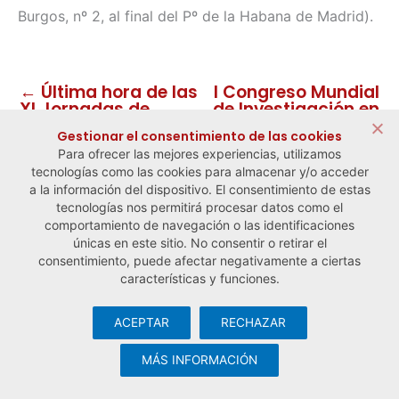
Burgos, nº 2, al final del Pº de la Habana de Madrid).
← Última hora de las
I Congreso Mundial
XI Jornadas de
de Investigación en
Investigadores en
Economía Social de
Gestionar el consentimiento de las cookies
Economía Social y
CIRIEC, Victoria
Para ofrecer las mejores experiencias, utilizamos
Cooperativa
(Canadá), 22 a 25
tecnologías como las cookies para almacenar y/o acceder
de octubre de 2007
→
a la información del dispositivo. El consentimiento de estas
tecnologías nos permitirá procesar datos como el
comportamiento de navegación o las identificaciones
únicas en este sitio. No consentir o retirar el
consentimiento, puede afectar negativamente a ciertas
características y funciones.
ACEPTAR
RECHAZAR
© Observatorio Español de la Economía Social y del Trabajo
Autónomo ·
Aviso legal y política de privacidad
·
Política de
MÁS INFORMACIÓN
cookies
· Desarrollo web:
Visualco