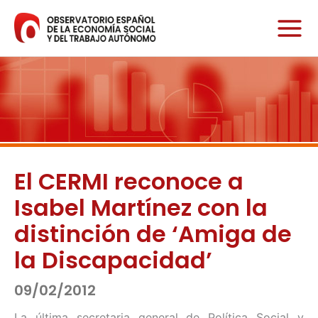
Ir
al
contenido
El CERMI reconoce a
Isabel Martínez con la
distinción de ‘Amiga de
la Discapacidad’
09/02/2012
La última secretaria general de Política Social y