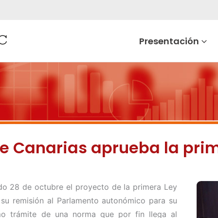
Presentación
de Canarias aprueba la pri
o 28 de octubre el proyecto de la primera Ley
su remisión al Parlamento autonómico para su
imo trámite de una norma que por fin llega al