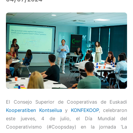
El Consejo Superior de Cooperativas de Euskadi
Kooperatiben Kontseilua
y
KONFEKOOP
, celebraron
este jueves, 4 de julio, el Día Mundial del
Cooperativismo (#Coopsday) en la jornada ‘La