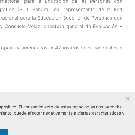
ernacional para la Educación de las Personas con
ation (ETI); Sandra Lea, representante de la Red
nacional para la Educación Superior de Personas con
 y Consuelo Velaz, directora general de Evaluación y
opeas y americanas, y 47 instituciones nacionales e
positivo. El consentimiento de estas tecnologías nos permitirá
Noticia siguiente →
miento, puede afectar negativamente a ciertas características y