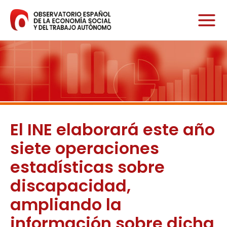
Ir
al
contenido
El INE elaborará este año
siete operaciones
estadísticas sobre
discapacidad,
ampliando la
información sobre dicha