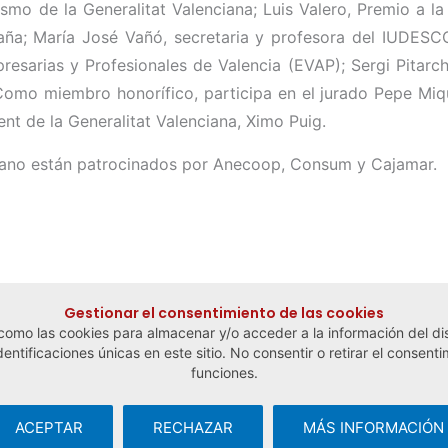
mo de la Generalitat Valenciana; Luis Valero, Premio a la
aña; María José Vañó, secretaria y profesora del IUDESCO
esarias y Profesionales de Valencia (EVAP); Sergi Pitarch,
Como miembro honorífico, participa en el jurado Pepe Miqu
ent de la Generalitat Valenciana, Ximo Puig.
iano están patrocinados por Anecoop, Consum y Cajamar.
Gestionar el consentimiento de las cookies
 como las cookies para almacenar y/o acceder a la información del dis
tificaciones únicas en este sitio. No consentir o retirar el consenti
funciones.
ACEPTAR
RECHAZAR
MÁS INFORMACIÓN
cial y del Trabajo Autónomo ·
Aviso legal y política de privacidad
·
Po