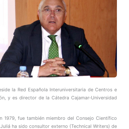
ide la Red Española Interuniversitaria de Centros e
ión, y es director de la Cátedra Cajamar-Universidad
n 1979, fue también miembro del Consejo Científico
uliá ha sido consultor externo (Technical Writers) de