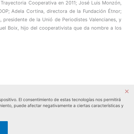
 Trayectoria Cooperativa en 2011; José Luis Monzón,
OP; Adela Cortina, directora de la Fundación Étnor;
 presidente de la Unió de Periodistes Valencianes, y
el Boix, hijo del cooperativista que da nombre a los
positivo. El consentimiento de estas tecnologías nos permitirá
Noticia siguiente →
miento, puede afectar negativamente a ciertas características y
lítica de cookies
· Desarrollo web:
Visualco