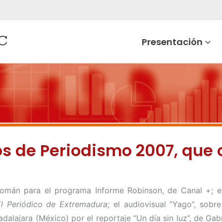
Presentación
los de Periodismo 2007, que
Román para el programa Informe Robinson, de Canal +; el 
El Periódico de Extremadura
; el audiovisual “Yago”, sob
lajara (México) por el reportaje “Un día sin luz”, de Gabri