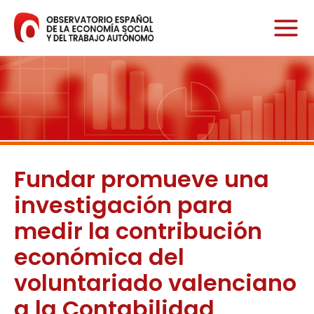
Ir
al
contenido
Fundar promueve una
investigación para
medir la contribución
económica del
voluntariado valenciano
a la Contabilidad