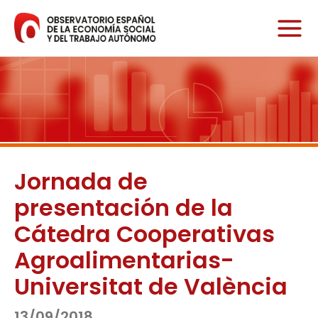
Ir
al
contenido
Jornada de
presentación de la
Cátedra Cooperativas
Agroalimentarias-
Universitat de València
13/09/2018