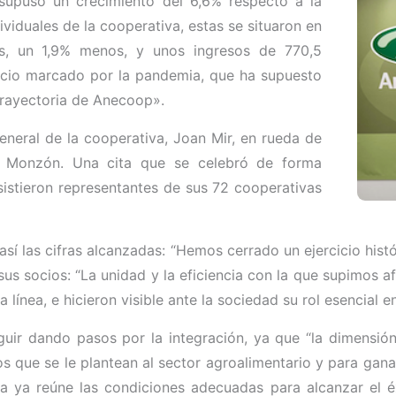
supuso un crecimiento del 6,6% respecto a la
ividuales de la cooperativa, estas se situaron en
s, un 1,9% menos, y unos ingresos de 770,5
cicio marcado por la pandemia, que ha supuesto
trayectoria de Anecoop».
general de la cooperativa, Joan Mir, en rueda de
ro Monzón. Una cita que se celebró de forma
sistieron representantes de sus 72 cooperativas
sí las cifras alcanzadas: “Hemos cerrado un ejercicio his
e sus socios: “La unidad y la eficiencia con la que supimos
línea, e hicieron visible ante la sociedad su rol esencial 
uir dando pasos por la integración, ya que “la dimensión
 que se le plantean al sector agroalimentario y para gana
a reúne las condiciones adecuadas para alcanzar el éxito