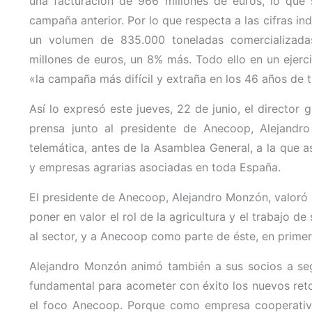
una facturación de 966 millones de euros, lo que 
campaña anterior. Por lo que respecta a las cifras ind
un volumen de 835.000 toneladas comercializada
millones de euros, un 8% más. Todo ello en un ejer
«la campaña más difícil y extraña en los 46 años de 
Así lo expresó este jueves, 22 de junio, el director 
prensa junto al presidente de Anecoop, Alejand
telemática, antes de la Asamblea General, a la que a
y empresas agrarias asociadas en toda España.
El presidente de Anecoop, Alejandro Monzón, valoró a
poner en valor el rol de la agricultura y el trabajo d
al sector, y a Anecoop como parte de éste, en primera 
Alejandro Monzón animó también a sus socios a seg
fundamental para acometer con éxito los nuevos retos
el foco Anecoop. Porque como empresa cooperativa y