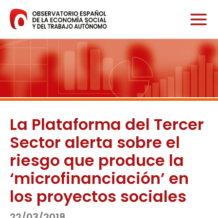
Ir
al
contenido
La Plataforma del Tercer
Sector alerta sobre el
riesgo que produce la
‘microfinanciación’ en
los proyectos sociales
22/03/2018