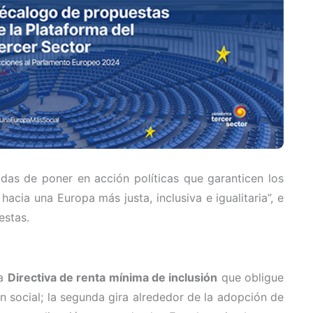
das de poner en acción políticas que garanticen los
ia una Europa más justa, inclusiva e igualitaria”, e
estas.
na
Directiva de renta mínima de inclusión
que obligue
ón social; la segunda gira alrededor de la adopción de