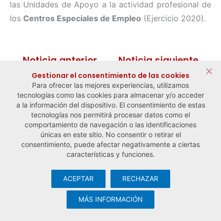
las Unidades de Apoyo a la actividad profesional de
los
Centros Especiales de Empleo
(Ejercicio 2020).
← Noticia anterior
Noticia siguiente →
Gestionar el consentimiento de las cookies
Para ofrecer las mejores experiencias, utilizamos
tecnologías como las cookies para almacenar y/o acceder
a la información del dispositivo. El consentimiento de estas
tecnologías nos permitirá procesar datos como el
comportamiento de navegación o las identificaciones
únicas en este sitio. No consentir o retirar el
consentimiento, puede afectar negativamente a ciertas
características y funciones.
ACEPTAR
RECHAZAR
© Observatorio Español de la Economía Social y del Trabajo
Autónomo ·
Aviso legal y política de privacidad
·
Política de
MÁS INFORMACIÓN
cookies
· Desarrollo web:
Visualco