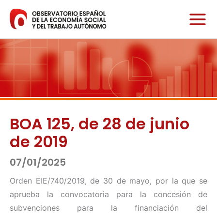
Ir
al
contenido
BOA 125, de 28 de junio
de 2019
07/01/2025
Orden EIE/740/2019, de 30 de mayo, por la que se
aprueba la convocatoria para la concesión de
subvenciones para la financiación del