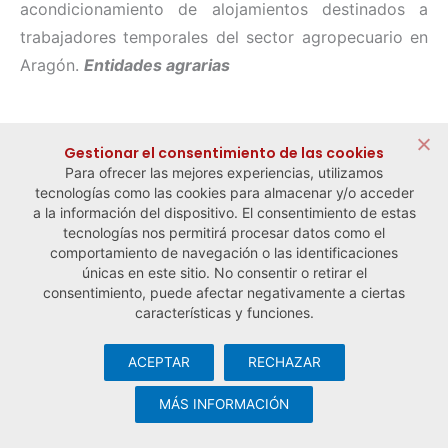
acondicionamiento de alojamientos destinados a
trabajadores temporales del sector agropecuario en
Aragón.
Entidades agrarias
← Noticia anterior
Noticia siguiente →
Gestionar el consentimiento de las cookies
Para ofrecer las mejores experiencias, utilizamos
tecnologías como las cookies para almacenar y/o acceder
a la información del dispositivo. El consentimiento de estas
tecnologías nos permitirá procesar datos como el
comportamiento de navegación o las identificaciones
únicas en este sitio. No consentir o retirar el
consentimiento, puede afectar negativamente a ciertas
características y funciones.
ACEPTAR
RECHAZAR
© Observatorio Español de la Economía Social y del Trabajo
Autónomo ·
Aviso legal y política de privacidad
·
Política de
MÁS INFORMACIÓN
cookies
· Desarrollo web:
Visualco