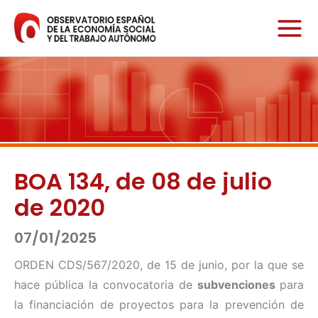
Ir
al
contenido
BOA 134, de 08 de julio
de 2020
07/01/2025
ORDEN CDS/567/2020, de 15 de junio, por la que se
hace pública la convocatoria de
subvenciones
para
la financiación de proyectos para la prevención de