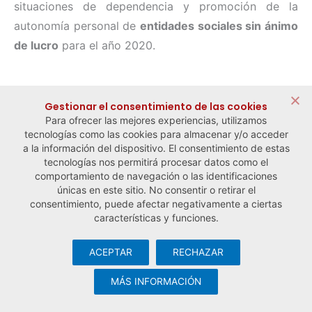
situaciones de dependencia y promoción de la
autonomía personal de
entidades sociales sin ánimo
de lucro
para el año 2020.
← Noticia anterior
Noticia siguiente →
Gestionar el consentimiento de las cookies
Para ofrecer las mejores experiencias, utilizamos
tecnologías como las cookies para almacenar y/o acceder
a la información del dispositivo. El consentimiento de estas
tecnologías nos permitirá procesar datos como el
comportamiento de navegación o las identificaciones
únicas en este sitio. No consentir o retirar el
consentimiento, puede afectar negativamente a ciertas
características y funciones.
ACEPTAR
RECHAZAR
© Observatorio Español de la Economía Social y del Trabajo
Autónomo ·
Aviso legal y política de privacidad
·
Política de
MÁS INFORMACIÓN
cookies
· Desarrollo web:
Visualco