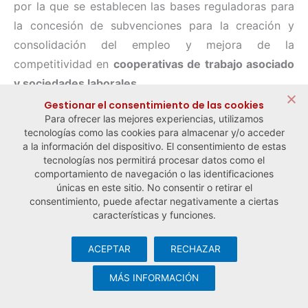
por la que se establecen las bases reguladoras para
la concesión de subvenciones para la creación y
consolidación del empleo y mejora de la
competitividad en
cooperativas de trabajo asociado
y sociedades laborales
.
Gestionar el consentimiento de las cookies
Para ofrecer las mejores experiencias, utilizamos
tecnologías como las cookies para almacenar y/o acceder
← Noticia anterior
Noticia siguiente →
a la información del dispositivo. El consentimiento de estas
tecnologías nos permitirá procesar datos como el
comportamiento de navegación o las identificaciones
únicas en este sitio. No consentir o retirar el
consentimiento, puede afectar negativamente a ciertas
características y funciones.
ACEPTAR
RECHAZAR
© Observatorio Español de la Economía Social y del Trabajo
Autónomo ·
Aviso legal y política de privacidad
·
Política de
MÁS INFORMACIÓN
cookies
· Desarrollo web:
Visualco