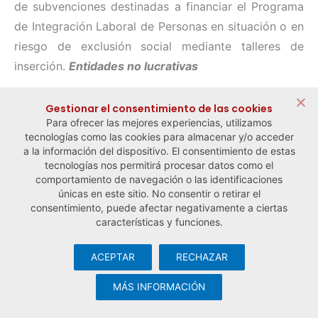
de subvenciones destinadas a financiar el Programa
de Integración Laboral de Personas en situación o en
riesgo de exclusión social mediante talleres de
inserción.
Entidades no lucrativas
Gestionar el consentimiento de las cookies
Para ofrecer las mejores experiencias, utilizamos
← Noticia anterior
Noticia siguiente →
tecnologías como las cookies para almacenar y/o acceder
a la información del dispositivo. El consentimiento de estas
tecnologías nos permitirá procesar datos como el
comportamiento de navegación o las identificaciones
únicas en este sitio. No consentir o retirar el
consentimiento, puede afectar negativamente a ciertas
características y funciones.
ACEPTAR
RECHAZAR
© Observatorio Español de la Economía Social y del Trabajo
Autónomo ·
Aviso legal y política de privacidad
·
Política de
MÁS INFORMACIÓN
cookies
· Desarrollo web:
Visualco