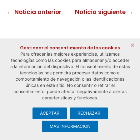
← Noticia anterior
Noticia siguiente →
Gestionar el consentimiento de las cookies
Para ofrecer las mejores experiencias, utilizamos
tecnologías como las cookies para almacenar y/o acceder
a la información del dispositivo. El consentimiento de estas
tecnologías nos permitirá procesar datos como el
comportamiento de navegación o las identificaciones
únicas en este sitio. No consentir o retirar el
consentimiento, puede afectar negativamente a ciertas
características y funciones.
ACEPTAR
RECHAZAR
© Observatorio Español de la Economía Social y del Trabajo
Autónomo ·
Aviso legal y política de privacidad
·
Política de
MÁS INFORMACIÓN
cookies
· Desarrollo web:
Visualco