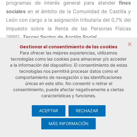
programas de interés general para atender
fines
sociales
en el ámbito de la Comunidad de Castilla y
León con cargo a la asignación tributaria del 0,7% del
Impuesto sobre la Renta de las Personas Físicas
(IRPF).
Tercer Sector de Acción Social
Gestionar el consentimiento de las cookies
Para ofrecer las mejores experiencias, utilizamos
tecnologías como las cookies para almacenar y/o acceder
← Noticia anterior
Noticia siguiente →
a la información del dispositivo. El consentimiento de estas
tecnologías nos permitirá procesar datos como el
comportamiento de navegación o las identificaciones
únicas en este sitio. No consentir o retirar el
consentimiento, puede afectar negativamente a ciertas
características y funciones.
ACEPTAR
RECHAZAR
© Observatorio Español de la Economía Social y del Trabajo
Autónomo ·
Aviso legal y política de privacidad
·
Política de
MÁS INFORMACIÓN
cookies
· Desarrollo web:
Visualco