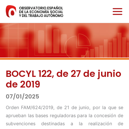
Ir
al
contenido
BOCYL 122, de 27 de junio
de 2019
07/01/2025
Orden FAM/624/2019, de 21 de junio, por la que se
aprueban las bases reguladoras para la concesión de
subvenciones destinadas a la realización de