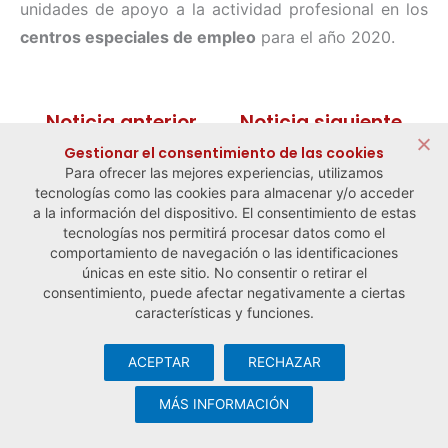
unidades de apoyo a la actividad profesional en los
centros especiales de empleo
para el año 2020.
← Noticia anterior
Noticia siguiente →
Gestionar el consentimiento de las cookies
Para ofrecer las mejores experiencias, utilizamos
tecnologías como las cookies para almacenar y/o acceder
a la información del dispositivo. El consentimiento de estas
tecnologías nos permitirá procesar datos como el
comportamiento de navegación o las identificaciones
únicas en este sitio. No consentir o retirar el
consentimiento, puede afectar negativamente a ciertas
características y funciones.
ACEPTAR
RECHAZAR
© Observatorio Español de la Economía Social y del Trabajo
Autónomo ·
Aviso legal y política de privacidad
·
Política de
MÁS INFORMACIÓN
cookies
· Desarrollo web:
Visualco