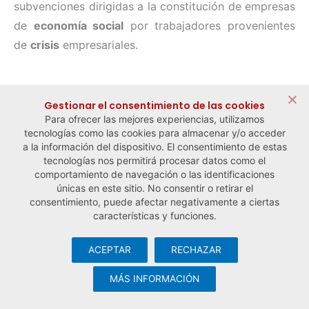
subvenciones dirigidas a la constitución de empresas
de
economía social
por trabajadores provenientes
de
crisis
empresariales.
← Noticia anterior
Noticia siguiente →
Gestionar el consentimiento de las cookies
Para ofrecer las mejores experiencias, utilizamos
tecnologías como las cookies para almacenar y/o acceder
a la información del dispositivo. El consentimiento de estas
tecnologías nos permitirá procesar datos como el
comportamiento de navegación o las identificaciones
únicas en este sitio. No consentir o retirar el
consentimiento, puede afectar negativamente a ciertas
características y funciones.
ACEPTAR
RECHAZAR
© Observatorio Español de la Economía Social y del Trabajo
Autónomo ·
Aviso legal y política de privacidad
·
Política de
MÁS INFORMACIÓN
cookies
· Desarrollo web:
Visualco