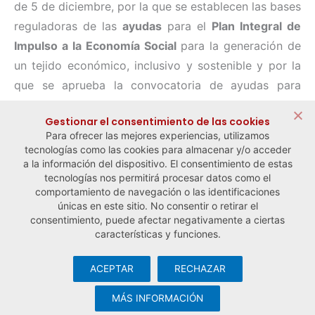
de 5 de diciembre, por la que se establecen las bases
reguladoras de las
ayudas
para el
Plan Integral de
Impulso a la Economía Social
para la generación de
un tejido económico, inclusivo y sostenible y por la
que se aprueba la convocatoria de ayudas para
proyectos innovadores para los años 2022 y 2023,
Gestionar el consentimiento de las cookies
en el marco del Plan de Recuperación,
Para ofrecer las mejores experiencias, utilizamos
Transformación y Resiliencia.
tecnologías como las cookies para almacenar y/o acceder
a la información del dispositivo. El consentimiento de estas
tecnologías nos permitirá procesar datos como el
comportamiento de navegación o las identificaciones
← Noticia anterior
Noticia siguiente →
únicas en este sitio. No consentir o retirar el
consentimiento, puede afectar negativamente a ciertas
características y funciones.
ACEPTAR
RECHAZAR
© Observatorio Español de la Economía Social y del Trabajo
Autónomo ·
Aviso legal y política de privacidad
·
Política de
MÁS INFORMACIÓN
cookies
· Desarrollo web:
Visualco