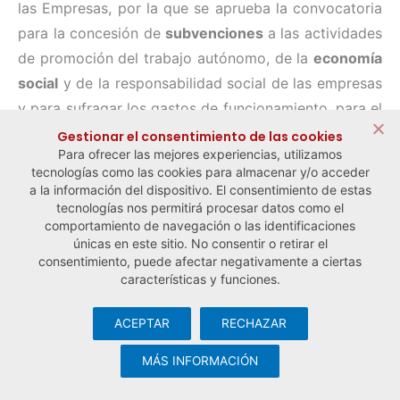
las Empresas, por la que se aprueba la convocatoria
para la concesión de
subvenciones
a las actividades
de promoción del trabajo autónomo, de la
economía
social
y de la responsabilidad social de las empresas
y para sufragar los gastos de funcionamiento, para el
año 2020.
Gestionar el consentimiento de las cookies
Para ofrecer las mejores experiencias, utilizamos
tecnologías como las cookies para almacenar y/o acceder
a la información del dispositivo. El consentimiento de estas
← Noticia anterior
Noticia siguiente →
tecnologías nos permitirá procesar datos como el
comportamiento de navegación o las identificaciones
únicas en este sitio. No consentir o retirar el
consentimiento, puede afectar negativamente a ciertas
características y funciones.
ACEPTAR
RECHAZAR
© Observatorio Español de la Economía Social y del Trabajo
Autónomo ·
Aviso legal y política de privacidad
·
Política de
MÁS INFORMACIÓN
cookies
· Desarrollo web:
Visualco