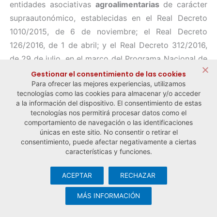
entidades asociativas
agroalimentarias
de carácter
supraautonómico, establecidas en el Real Decreto
1010/2015, de 6 de noviembre; el Real Decreto
126/2016, de 1 de abril; y el Real Decreto 312/2016,
de 29 de julio, en el marco del Programa Nacional de
Desarrollo Rural 2014-2020.
Gestionar el consentimiento de las cookies
Para ofrecer las mejores experiencias, utilizamos
tecnologías como las cookies para almacenar y/o acceder
a la información del dispositivo. El consentimiento de estas
← Noticia anterior
Noticia siguiente →
tecnologías nos permitirá procesar datos como el
comportamiento de navegación o las identificaciones
únicas en este sitio. No consentir o retirar el
consentimiento, puede afectar negativamente a ciertas
características y funciones.
ACEPTAR
RECHAZAR
© Observatorio Español de la Economía Social y del Trabajo
Autónomo ·
Aviso legal y política de privacidad
·
Política de
MÁS INFORMACIÓN
cookies
· Desarrollo web:
Visualco