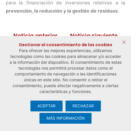
para la financiación de inversiones relativas a la
prevención, la reducción y la gestión de residuos
.
← Noticia anterior
Noticia siguiente →
Gestionar el consentimiento de las cookies
Para ofrecer las mejores experiencias, utilizamos
tecnologías como las cookies para almacenar y/o acceder
a la información del dispositivo. El consentimiento de estas
tecnologías nos permitirá procesar datos como el
comportamiento de navegación o las identificaciones
únicas en este sitio. No consentir o retirar el
consentimiento, puede afectar negativamente a ciertas
características y funciones.
ACEPTAR
RECHAZAR
© Observatorio Español de la Economía Social y del Trabajo
Autónomo ·
Aviso legal y política de privacidad
·
Política de
MÁS INFORMACIÓN
cookies
· Desarrollo web:
Visualco