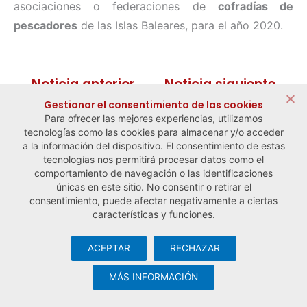
asociaciones o federaciones de
cofradías de
pescadores
de las Islas Baleares, para el año 2020.
← Noticia anterior
Noticia siguiente →
Gestionar el consentimiento de las cookies
Para ofrecer las mejores experiencias, utilizamos
tecnologías como las cookies para almacenar y/o acceder
a la información del dispositivo. El consentimiento de estas
tecnologías nos permitirá procesar datos como el
comportamiento de navegación o las identificaciones
únicas en este sitio. No consentir o retirar el
consentimiento, puede afectar negativamente a ciertas
características y funciones.
ACEPTAR
RECHAZAR
© Observatorio Español de la Economía Social y del Trabajo
Autónomo ·
Aviso legal y política de privacidad
·
Política de
MÁS INFORMACIÓN
cookies
· Desarrollo web:
Visualco