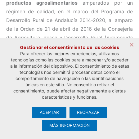
productos agroalimentarios
amparados por un
régimen de calidad, en el marco del Programa de
Desarrollo Rural de Andalucía 2014-2020, al amparo
de la Orden de 21 de abril de 2016 de la Consejería
de Agricultura, Pesca y Desarrollo Rural (Submedida
3.2, Operaciones 3.2.1 y 3.2.3) .
Gestionar el consentimiento de las cookies
Para ofrecer las mejores experiencias, utilizamos
tecnologías como las cookies para almacenar y/o acceder
a la información del dispositivo. El consentimiento de estas
← Noticia anterior
Noticia siguiente →
tecnologías nos permitirá procesar datos como el
comportamiento de navegación o las identificaciones
únicas en este sitio. No consentir o retirar el
consentimiento, puede afectar negativamente a ciertas
características y funciones.
ACEPTAR
RECHAZAR
© Observatorio Español de la Economía Social y del Trabajo
Autónomo ·
Aviso legal y política de privacidad
·
Política de
MÁS INFORMACIÓN
cookies
· Desarrollo web:
Visualco