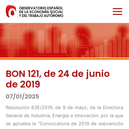
Ir
al
contenido
BON 121, de 24 de junio
de 2019
07/01/2025
Resolución 63E/2019, de 9 de mayo, de la Directora
General de Industria, Energía e Innovación, por la que
se aprueba la “Convocatoria de 2019 de subvención