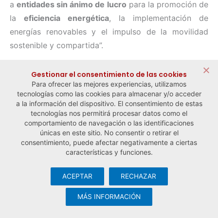
a
entidades sin ánimo de lucro
para la promoción de
la
eficiencia energética
, la implementación de
energías renovables y el impulso de la movilidad
sostenible y compartida”.
Gestionar el consentimiento de las cookies
Para ofrecer las mejores experiencias, utilizamos
← Noticia anterior
Noticia siguiente →
tecnologías como las cookies para almacenar y/o acceder
a la información del dispositivo. El consentimiento de estas
tecnologías nos permitirá procesar datos como el
comportamiento de navegación o las identificaciones
únicas en este sitio. No consentir o retirar el
consentimiento, puede afectar negativamente a ciertas
características y funciones.
ACEPTAR
RECHAZAR
© Observatorio Español de la Economía Social y del Trabajo
Autónomo ·
Aviso legal y política de privacidad
·
Política de
MÁS INFORMACIÓN
cookies
· Desarrollo web:
Visualco