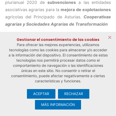
plurianual 2020 de
subvenciones
a las entidades
asociativas agrarias para la
mejora de explotaciones
agrícolas del Principado de Asturias.
Cooperativas
agrarias y Sociedades Agrarias de Transformación
Gestionar el consentimiento de las cookies
Para ofrecer las mejores experiencias, utilizamos
← Noticia anterior
Noticia siguiente →
tecnologías como las cookies para almacenar y/o acceder
a la información del dispositivo. El consentimiento de estas
tecnologías nos permitirá procesar datos como el
comportamiento de navegación o las identificaciones
únicas en este sitio. No consentir o retirar el
consentimiento, puede afectar negativamente a ciertas
características y funciones.
ACEPTAR
RECHAZAR
© Observatorio Español de la Economía Social y del Trabajo
Autónomo ·
Aviso legal y política de privacidad
·
Política de
MÁS INFORMACIÓN
cookies
· Desarrollo web:
Visualco