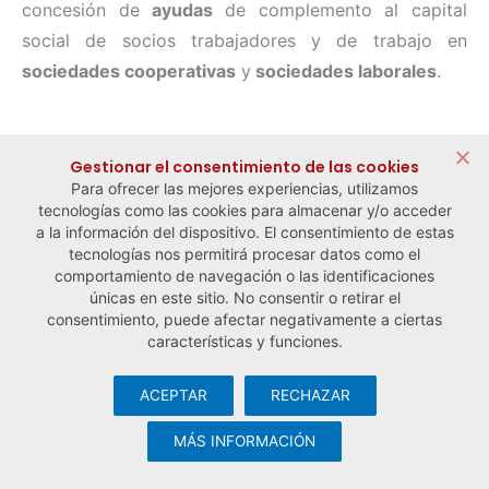
concesión de
ayudas
de complemento al capital
social de socios trabajadores y de trabajo en
sociedades cooperativas
y
sociedades laborales
.
← Noticia anterior
Noticia siguiente →
Gestionar el consentimiento de las cookies
Para ofrecer las mejores experiencias, utilizamos
tecnologías como las cookies para almacenar y/o acceder
a la información del dispositivo. El consentimiento de estas
tecnologías nos permitirá procesar datos como el
comportamiento de navegación o las identificaciones
únicas en este sitio. No consentir o retirar el
consentimiento, puede afectar negativamente a ciertas
características y funciones.
ACEPTAR
RECHAZAR
© Observatorio Español de la Economía Social y del Trabajo
Autónomo ·
Aviso legal y política de privacidad
·
Política de
MÁS INFORMACIÓN
cookies
· Desarrollo web:
Visualco