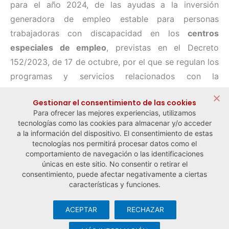
para el año 2024, de las ayudas a la inversión
generadora de empleo estable para personas
trabajadoras con discapacidad en los
centros
especiales de empleo
, previstas en el Decreto
152/2023, de 17 de octubre, por el que se regulan los
programas y servicios relacionados con la
empleabilidad de las personas con discapacidad de
Gestionar el consentimiento de las cookies
la Comunidad Autónoma de Euskadi y el Registro
Para ofrecer las mejores experiencias, utilizamos
Vasco de centros especiales de empleo.
tecnologías como las cookies para almacenar y/o acceder
a la información del dispositivo. El consentimiento de estas
tecnologías nos permitirá procesar datos como el
comportamiento de navegación o las identificaciones
← Noticia anterior
Noticia siguiente →
únicas en este sitio. No consentir o retirar el
consentimiento, puede afectar negativamente a ciertas
características y funciones.
ACEPTAR
RECHAZAR
© Observatorio Español de la Economía Social y del Trabajo
Autónomo ·
Aviso legal y política de privacidad
·
Política de