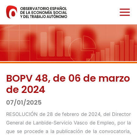
Ir
al
contenido
BOPV 48, de 06 de marzo
de 2024
07/01/2025
RESOLUCIÓN de 28 de febrero de 2024, del Director
General de Lanbide-Servicio Vasco de Empleo, por la
que se procede a la publicación de la convocatoria,