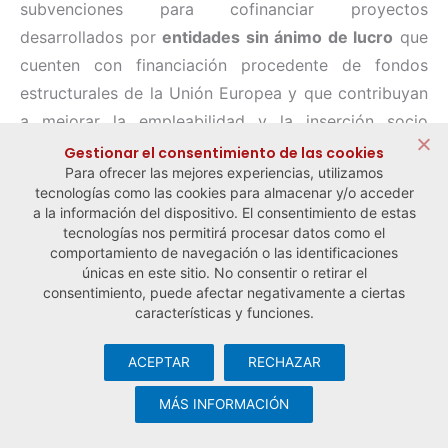
subvenciones para cofinanciar proyectos
desarrollados por
entidades sin ánimo de lucro
que
cuenten con financiación procedente de fondos
estructurales de la Unión Europea y que contribuyan
a mejorar la empleabilidad y la inserción socio
laboral en la Región de Murcia.
Gestionar el consentimiento de las cookies
Para ofrecer las mejores experiencias, utilizamos
tecnologías como las cookies para almacenar y/o acceder
a la información del dispositivo. El consentimiento de estas
← Noticia anterior
Noticia siguiente →
tecnologías nos permitirá procesar datos como el
comportamiento de navegación o las identificaciones
únicas en este sitio. No consentir o retirar el
consentimiento, puede afectar negativamente a ciertas
características y funciones.
ACEPTAR
RECHAZAR
© Observatorio Español de la Economía Social y del Trabajo
Autónomo ·
Aviso legal y política de privacidad
·
Política de
MÁS INFORMACIÓN
cookies
· Desarrollo web:
Visualco