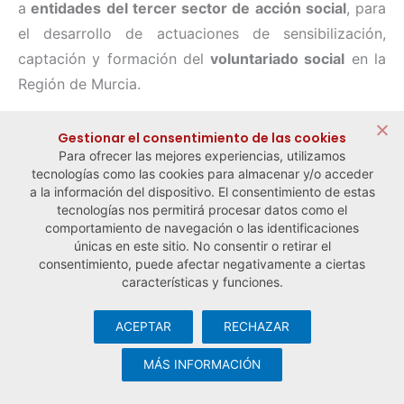
a
entidades del tercer sector de acción social
, para
el desarrollo de actuaciones de sensibilización,
captación y formación del
voluntariado social
en la
Región de Murcia.
Gestionar el consentimiento de las cookies
Para ofrecer las mejores experiencias, utilizamos
← Noticia anterior
Noticia siguiente →
tecnologías como las cookies para almacenar y/o acceder
a la información del dispositivo. El consentimiento de estas
tecnologías nos permitirá procesar datos como el
comportamiento de navegación o las identificaciones
únicas en este sitio. No consentir o retirar el
consentimiento, puede afectar negativamente a ciertas
características y funciones.
ACEPTAR
RECHAZAR
© Observatorio Español de la Economía Social y del Trabajo
Autónomo ·
Aviso legal y política de privacidad
·
Política de
MÁS INFORMACIÓN
cookies
· Desarrollo web:
Visualco