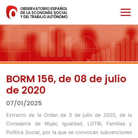
Ir
al
contenido
BORM 156, de 08 de julio
de 2020
07/01/2025
Extracto de la Orden de 3 de julio de 2020, de la
Consejería de Mujer, Igualdad, LGTBI, Familias y
Política Social, por la que se convocan subvenciones