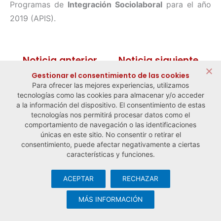
Programas de
Integración Sociolaboral
para el año
2019 (APIS).
← Noticia anterior
Noticia siguiente →
Gestionar el consentimiento de las cookies
Para ofrecer las mejores experiencias, utilizamos
tecnologías como las cookies para almacenar y/o acceder
a la información del dispositivo. El consentimiento de estas
tecnologías nos permitirá procesar datos como el
comportamiento de navegación o las identificaciones
únicas en este sitio. No consentir o retirar el
consentimiento, puede afectar negativamente a ciertas
características y funciones.
ACEPTAR
RECHAZAR
© Observatorio Español de la Economía Social y del Trabajo
Autónomo ·
Aviso legal y política de privacidad
·
Política de
MÁS INFORMACIÓN
cookies
· Desarrollo web:
Visualco