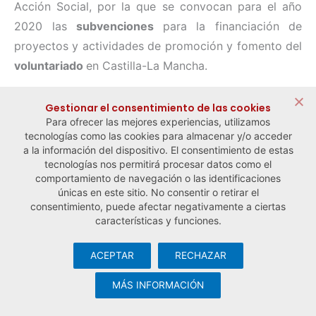
Acción Social, por la que se convocan para el año
2020 las
subvenciones
para la financiación de
proyectos y actividades de promoción y fomento del
voluntariado
en Castilla-La Mancha.
Gestionar el consentimiento de las cookies
Para ofrecer las mejores experiencias, utilizamos
← Noticia anterior
Noticia siguiente →
tecnologías como las cookies para almacenar y/o acceder
a la información del dispositivo. El consentimiento de estas
tecnologías nos permitirá procesar datos como el
comportamiento de navegación o las identificaciones
únicas en este sitio. No consentir o retirar el
consentimiento, puede afectar negativamente a ciertas
características y funciones.
ACEPTAR
RECHAZAR
© Observatorio Español de la Economía Social y del Trabajo
Autónomo ·
Aviso legal y política de privacidad
·
Política de
MÁS INFORMACIÓN
cookies
· Desarrollo web:
Visualco