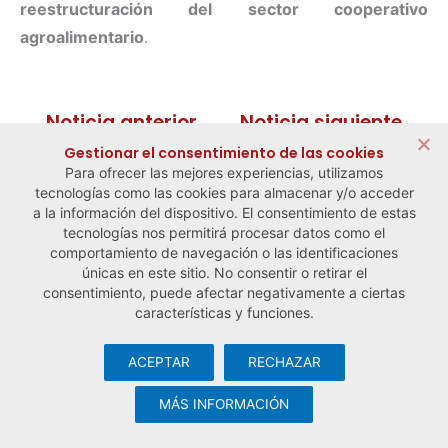
reestructuración del sector cooperativo
agroalimentario
.
← Noticia anterior
Noticia siguiente →
Gestionar el consentimiento de las cookies
Para ofrecer las mejores experiencias, utilizamos
tecnologías como las cookies para almacenar y/o acceder
a la información del dispositivo. El consentimiento de estas
tecnologías nos permitirá procesar datos como el
comportamiento de navegación o las identificaciones
únicas en este sitio. No consentir o retirar el
consentimiento, puede afectar negativamente a ciertas
características y funciones.
ACEPTAR
RECHAZAR
© Observatorio Español de la Economía Social y del Trabajo
Autónomo ·
Aviso legal y política de privacidad
·
Política de
MÁS INFORMACIÓN
cookies
· Desarrollo web:
Visualco