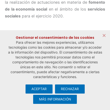
la realización de actuaciones en materia de
fomento
de la economía social
en el ámbito de los
servicios
sociales
para el ejercicio 2020.
← Noticia anterior
Noticia siguiente →
Gestionar el consentimiento de las cookies
Para ofrecer las mejores experiencias, utilizamos
tecnologías como las cookies para almacenar y/o acceder
a la información del dispositivo. El consentimiento de estas
tecnologías nos permitirá procesar datos como el
comportamiento de navegación o las identificaciones
únicas en este sitio. No consentir o retirar el
consentimiento, puede afectar negativamente a ciertas
características y funciones.
ACEPTAR
RECHAZAR
© Observatorio Español de la Economía Social y del Trabajo
Autónomo ·
Aviso legal y política de privacidad
·
Política de
MÁS INFORMACIÓN
cookies
· Desarrollo web:
Visualco