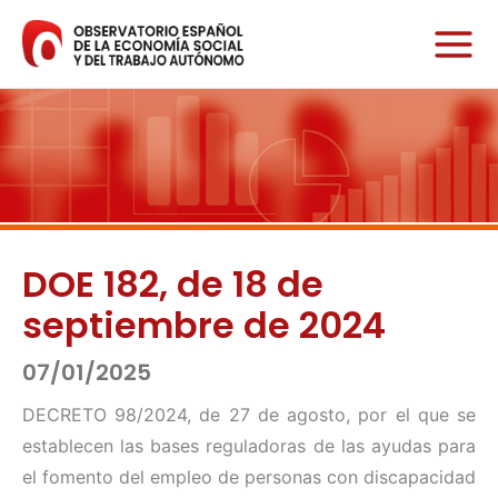
Ir
al
contenido
DOE 182, de 18 de
septiembre de 2024
07/01/2025
DECRETO 98/2024, de 27 de agosto, por el que se
establecen las bases reguladoras de las ayudas para
el fomento del empleo de personas con discapacidad