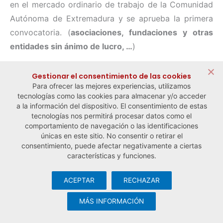
en el mercado ordinario de trabajo de la Comunidad
Autónoma de Extremadura y se aprueba la primera
convocatoria. (
asociaciones, fundaciones y otras
entidades sin ánimo de lucro, …
)
Gestionar el consentimiento de las cookies
Para ofrecer las mejores experiencias, utilizamos
← Noticia anterior
Noticia siguiente →
tecnologías como las cookies para almacenar y/o acceder
a la información del dispositivo. El consentimiento de estas
tecnologías nos permitirá procesar datos como el
comportamiento de navegación o las identificaciones
únicas en este sitio. No consentir o retirar el
consentimiento, puede afectar negativamente a ciertas
características y funciones.
ACEPTAR
RECHAZAR
© Observatorio Español de la Economía Social y del Trabajo
Autónomo ·
Aviso legal y política de privacidad
·
Política de
MÁS INFORMACIÓN
cookies
· Desarrollo web:
Visualco