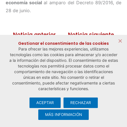
economía social
al amparo del Decreto 89/2016, de
28 de junio.
← Noticia anterior
Noticia siguiente →
Gestionar el consentimiento de las cookies
Para ofrecer las mejores experiencias, utilizamos
tecnologías como las cookies para almacenar y/o acceder
a la información del dispositivo. El consentimiento de estas
tecnologías nos permitirá procesar datos como el
comportamiento de navegación o las identificaciones
únicas en este sitio. No consentir o retirar el
consentimiento, puede afectar negativamente a ciertas
características y funciones.
ACEPTAR
RECHAZAR
© Observatorio Español de la Economía Social y del Trabajo
Autónomo ·
Aviso legal y política de privacidad
·
Política de
MÁS INFORMACIÓN
cookies
· Desarrollo web:
Visualco